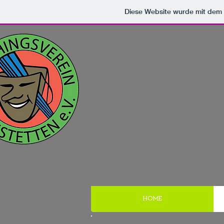
Diese Website wurde mit de
Faschings
Burgstett
HOME