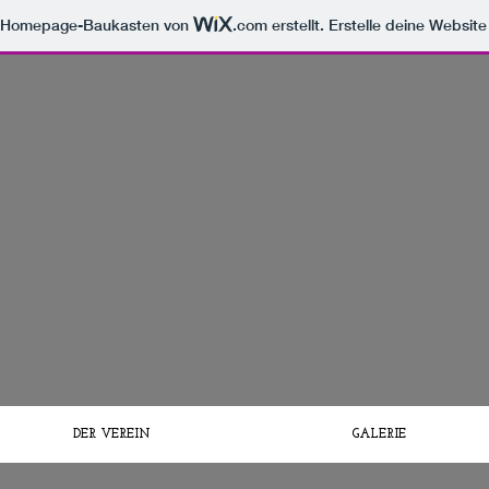
m Homepage-Baukasten von
.com
erstellt. Erstelle deine Websit
verein
en 1957 e.V.
DER VEREIN
GALERIE