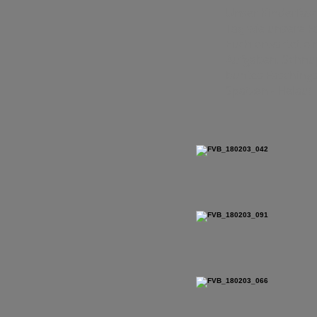
Unser Kinderfasc
Tag wie unsere Fa
Euch erwartet ein
Aufgaben, Schnu
buntes Faschin
Spatzen - Helau!